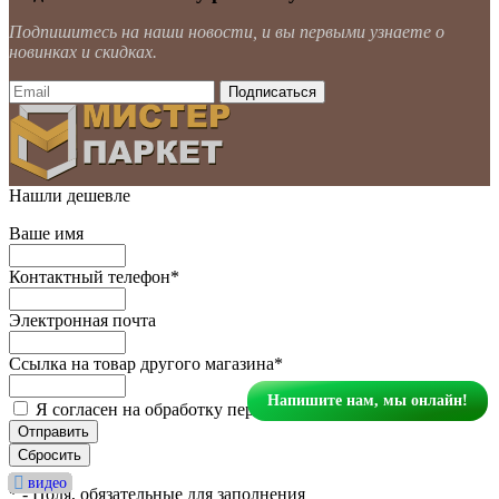
Подпишитесь на наши новости, и вы первыми узнаете о
новинках и скидках.
Нашли дешевле
Ваше имя
Контактный телефон
*
Электронная почта
Ссылка на товар другого магазина
*
Напишите нам, мы онлайн!
Я согласен на обработку персональных данных.
*
видео
видео
видео
видео
видео
видео
видео
видео
видео
видео
видео
видео
видео
видео
видео
видео
видео
видео
видео
видео
видео
видео
*
- Поля, обязательные для заполнения