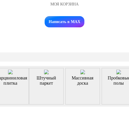
МОЯ КОРЗИНА
Заказать звонок
Написать в MAX
арцвиниловая
Штучный
Массивная
Пробковы
плитка
паркет
доска
полы