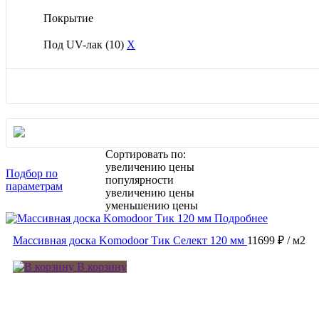
Покрытие
Под UV-лак
(10)
X
Сортировать по:
увеличению цены
Подбор по
популярности
параметрам
увеличению цены
уменьшению цены
Подробнее
Массивная доска Komodoor Тик Селект 120 мм
11699 ₽
/ м2
В корзину