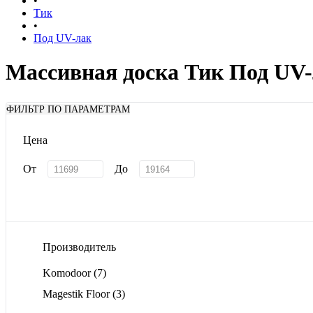
•
Тик
•
Под UV-лак
Массивная доска Тик Под UV
ФИЛЬТР ПО ПАРАМЕТРАМ
Цена
От
До
Производитель
Komodoor
(7)
Magestik Floor
(3)