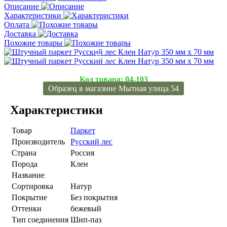
Описание
Характеристики
Оплата
Доставка
Похожие товары
Подробнее
Подробнее
Код товара:
04-103
Образец в магазине Мытная улица 54
Характеристики
Товар
Паркет
Производитель
Русский лес
Страна
Россия
Порода
Клен
Название
Сортировка
Натур
Покрытие
Без покрытия
Оттенки
бежевый
Тип соединения
Шип-паз