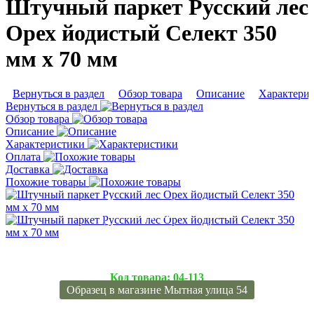
Штучный паркет Русский лес
Орех йодистый Селект 350
мм х 70 мм
Вернуться в раздел
Обзор товара
Описание
Характери
Вернуться в раздел
Обзор товара
Описание
Характеристики
Оплата
Доставка
Похожие товары
Подробнее
Подробнее
Код товара:
04-113
Образец в магазине Мытная улица 54