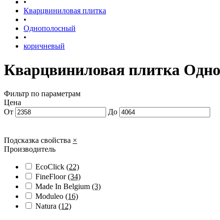
•
Кварцвиниловая плитка
•
Однополосный
•
коричневый
Кварцвиниловая плитка Одн
Фильтр по параметрам
Цена
От
До
Подсказка свойства
×
Производитель
EcoClick
(22)
FineFloor
(34)
Made In Belgium
(3)
Moduleo
(16)
Natura
(12)