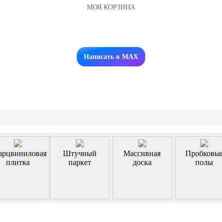
МОЯ КОРЗИНА
Заказать звонок
Написать в MAX
арцвиниловая
Штучный
Массивная
Пробковы
плитка
паркет
доска
полы