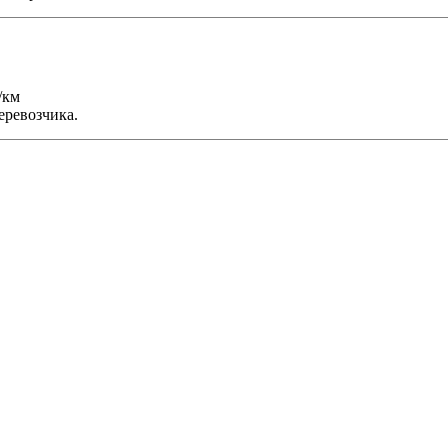
/км
еревозчика.