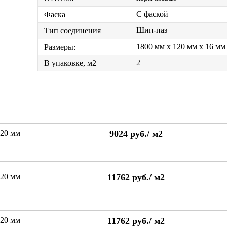
С фаской
Фаска
Шип-паз
Тип соединения
1800 мм x 120 мм x 16 мм
Размеры:
2
В упаковке, м2
120 мм
9024
руб./
м2
120 мм
11762
руб./
м2
120 мм
11762
руб./
м2