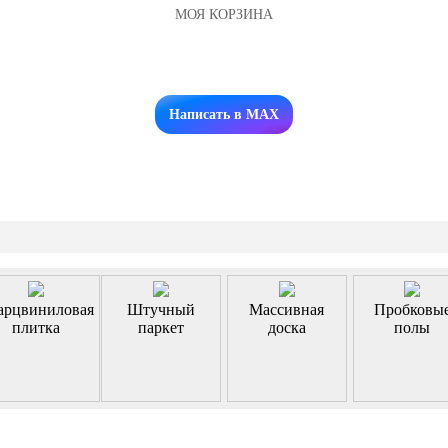
МОЯ КОРЗИНА
Заказать звонок
Написать в MAX
арцвиниловая
Штучный
Массивная
Пробковы
плитка
паркет
доска
полы