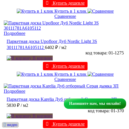
Купить дешевле
Купить в 1 клик
Сравнение
Подробнее
Паркетная доска Upofloor Дуб Nordic Light 3S
30111781A6105112
6402 ₽
/ м2
код товара: 01-1275
В корзину
Купить дешевле
Купить в 1 клик
Сравнение
Подробнее
Паркетная доска Karelia Дуб отборный Серая дымка 3П
Напишите нам, мы онлайн!
5830 ₽
/ м2
код товара: 01-370
В корзину
Купить дешевле
видео
видео
видео
видео
видео
видео
видео
видео
видео
видео
видео
видео
видео
видео
видео
видео
видео
видео
видео
видео
видео
видео
видео
видео
видео
видео
видео
видео
видео
видео