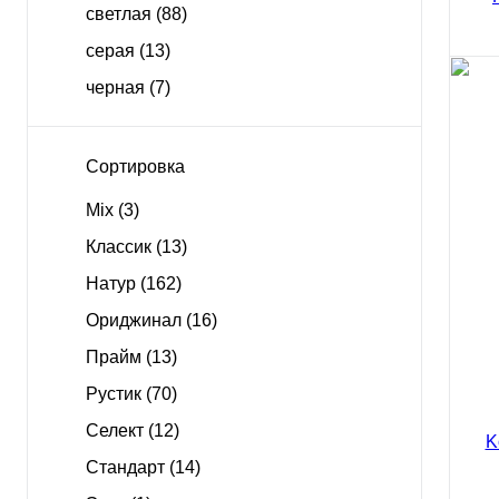
светлая
(88)
серая
(13)
черная
(7)
вид
Инж
Сортировка
Parq
465
Mix
(3)
5475 
Классик
(13)
Натур
(162)
Ориджинал
(16)
Прайм
(13)
Рустик
(70)
Куп
Селект
(12)
Стандарт
(14)