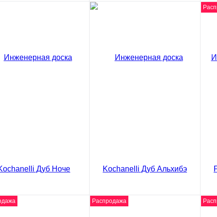
Расп
енерная доска
Инженерная доска
Ин
anelli Дуб Оскуро
Kochanelli Дуб Амплио
Ko
Де
0 ₽
5620 ₽
/ м2
/ м2
56
код товара: 02-3911
код товара: 02-3905
В корзину
В корзину
Сравнение
Сравнение
ить в 1 клик
Купить в 1 клик
Ку
одажа
Распродажа
Расп