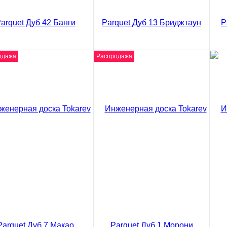
Сравнение
ить в 1 клик
Ку
Купить в 1 клик
одажа
Распродажа
ео
видео
ви
енерная доска Tokarev
Инженерная доска Tokarev
Ин
uet Дуб 42 Банги
Parquet Дуб 13 Бриджтаун
Pa
0 ₽
4650 ₽
46
/ м2
/ м2
₽
5475 ₽
547
код товара: 02-4045
код товара: 02-3985
В корзину
В корзину
Сравнение
Сравнение
ить в 1 клик
Купить в 1 клик
Ку