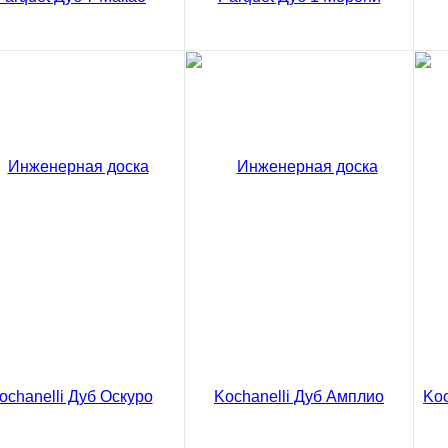
ео
видео
енерная доска Tokarev
Инженерная доска Tokarev
Ин
uet Дуб 7 Макао
Parquet Дуб 1 Морони
Pa
0 ₽
4650 ₽
56
/ м2
/ м2
₽
5475 ₽
код товара: 02-3012
код товара: 02-3255
В корзину
В корзину
Сравнение
Сравнение
Ку
ить в 1 клик
Купить в 1 клик