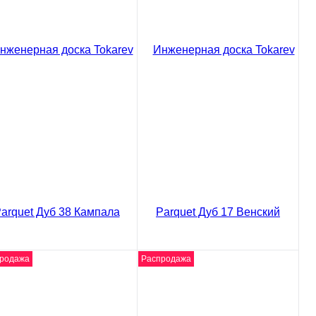
део
видео
женерная доска Tokarev
Инженерная доска Tokarev
rquet Дуб 22 Каракас
Parquet Дуб 29 Белград
50 ₽
4750 ₽
/ м2
/ м2
5 ₽
5625 ₽
код товара: 02-4005
код товара: 02-4021
В корзину
В корзину
Сравнение
Сравнение
пить в 1 клик
Купить в 1 клик
родажа
Распродажа
део
видео
женерная доска Tokarev
Инженерная доска Tokarev