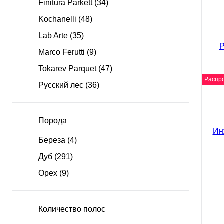
Finitura Parkett
(34)
Kochanelli
(48)
Lab Arte
(35)
Marco Ferutti
(9)
Tokarev Parquet
(47)
Распр
Русский лес
(36)
вид
Инж
Порода
Parq
465
Береза
(4)
5475 
Дуб
(291)
Орех
(9)
Количество полос