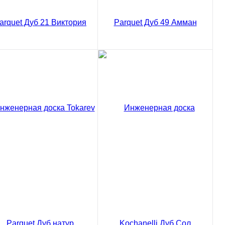
пить в 1 клик
Купить в 1 клик
део
видео
женерная доска Tokarev
Инженерная доска Tokarev
rquet Дуб 21 Виктория
Parquet Дуб 49 Амман
50 ₽
4650 ₽
/ м2
/ м2
5 ₽
5475 ₽
код товара: 02-4001
код товара: 02-4057
В корзину
В корзину
Сравнение
Сравнение
пить в 1 клик
Купить в 1 клик