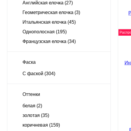
Английская елочка
(27)
Куп
Геометрическая елочка
(3)
Итальянская елочка
(45)
Однополосная
(195)
Распр
Французская елочка
(34)
вид
Инж
Parq
Фаска
465
5475 
С фаской
(304)
Оттенки
белая
(2)
золотая
(35)
коричневая
(159)
Куп