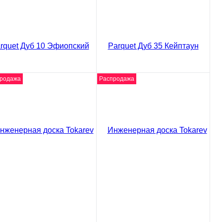
родажа
Распродажа
део
видео
женерная доска Tokarev
Инженерная доска Tokarev
rquet Дуб 10 Эфиопский
Parquet Дуб 35 Кейптаун
50 ₽
4650 ₽
/ м2
/ м2
5 ₽
5475 ₽
код товара: 02-2904
код товара: 02-4033
В корзину
В корзину
Сравнение
Сравнение