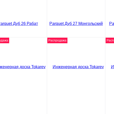
одажа
Распродажа
Расп
ео
видео
ви
енерная доска Tokarev
Инженерная доска Tokarev
Ин
uet Дуб 26 Рабат
Parquet Дуб 27
Pa
Монгольский
0 ₽
46
/ м2
4650 ₽
/ м2
₽
547
код товара: 02-4013
5475 ₽
код товара: 02-4017
В корзину
В корзину
Сравнение