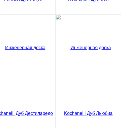
женерная доска Tokarev
Инженерная доска
rquet Дуб натур
Kochanelli Дуб Сол
13 ₽
5620 ₽
/ м2
/ м2
код товара: 02-3309
код товара: 02-3912
В корзину
В корзину
Сравнение
Сравнение
пить в 1 клик
Купить в 1 клик