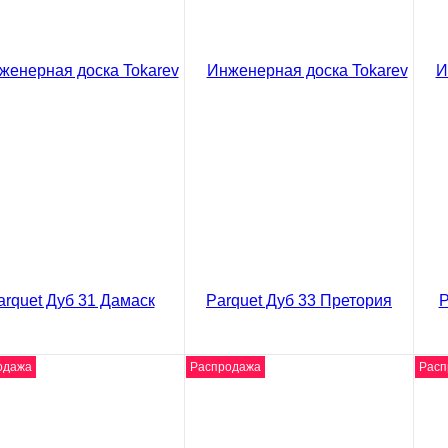
ви
енерная доска
Инженерная доска
Ин
anelli Дуб Ноче
Kochanelli Дуб Альхибэ
Pa
0 ₽
5620 ₽
47
/ м2
/ м2
код товара: 02-3910
код товара: 02-3897
562
В корзину
В корзину
Сравнение
Сравнение
ить в 1 клик
Купить в 1 клик
Ку
одажа
Распродажа
Расп
ео
видео
ви
енерная доска Tokarev
Инженерная доска Tokarev
Ин