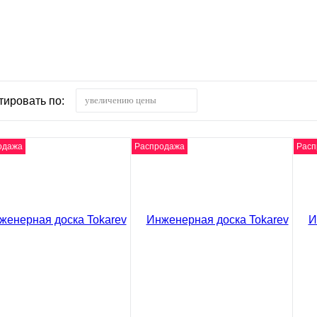
тировать по:
увеличению цены
одажа
Распродажа
Расп