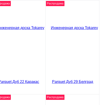
родажа
Распродажа
женерная доска
Инженерная доска
chanelli Дуб
Kochanelli Дуб Льюбиа
стиларедо
5620 ₽
/ м2
20 ₽
/ м2
код товара: 02-3909
код товара: 02-3907
В корзину
В корзину
Сравнение
Сравнение
Купить в 1 клик
пить в 1 клик
родажа
Распродажа