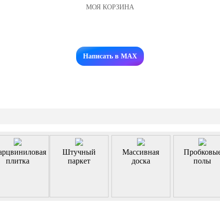
МОЯ КОРЗИНА
Заказать звонок
Написать в MAX
арцвиниловая
Штучный
Массивная
Пробковы
плитка
паркет
доска
полы