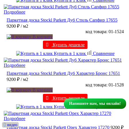
Купить в 1 клик
Сравнение
Подробнее
Паркетная доска Stockl Parkett Дуб Стиль Сапфир 17655
9200 ₽
/ м2
код товара: 01-1524
В корзину
Купить дешевле
Купить в 1 клик
Сравнение
Подробнее
Паркетная доска Stockl Parkett Дуб Характер Бронс 17651
9200 ₽
/ м2
код товара: 01-1528
В корзину
Купить дешевле
Напишите нам, мы онлайн!
Купить в 1 клик
Сравнение
Подробнее
видео
видео
видео
видео
видео
видео
видео
видео
видео
видео
видео
видео
видео
видео
видео
видео
видео
видео
видео
видео
видео
видео
видео
видео
видео
видео
видео
видео
видео
видео
видео
видео
видео
видео
видео
видео
видео
видео
видео
видео
видео
видео
видео
видео
видео
видео
видео
видео
видео
видео
видео
видео
видео
видео
видео
видео
видео
видео
видео
видео
видео
видео
видео
видео
видео
видео
видео
видео
видео
видео
видео
видео
видео
Паркетная доска Stockl Parkett Орех Характер 17270
9200 ₽