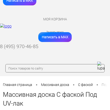
Написать в MAX
МОЯ КОРЗИНА
Заказать звонок
Написать в MAX
8 (495) 970-46-85
•
•
•
Главная страница
Массивная доска
С фаской
Под 
Массивная доска С фаской Под
UV-лак